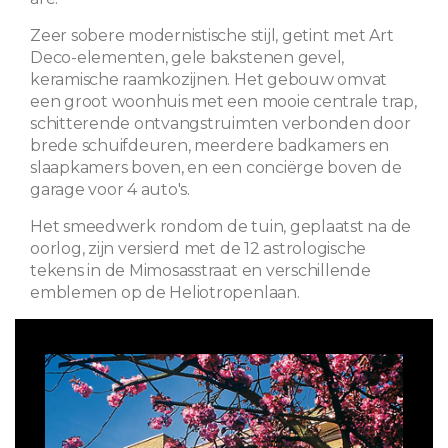
Zeer sobere modernistische stijl, getint met Art
Deco-elementen, gele bakstenen gevel,
keramische raamkozijnen. Het gebouw omvat
een groot woonhuis met een mooie centrale trap,
schitterende ontvangstruimten verbonden door
brede schuifdeuren, meerdere badkamers en
slaapkamers boven, en een conciërge boven de
garage voor 4 auto's.
Het smeedwerk rondom de tuin, geplaatst na de
oorlog, zijn versierd met de 12 astrologische
tekens in de Mimosasstraat en verschillende
emblemen op de Heliotropenlaan.