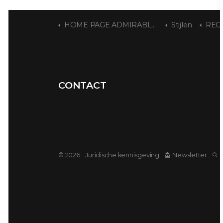
HOME PAGE ADMIRABLE ART DECO
Stijlen
REG
CONTACT
© 2026
Juridische kennisgeving
Newsletter