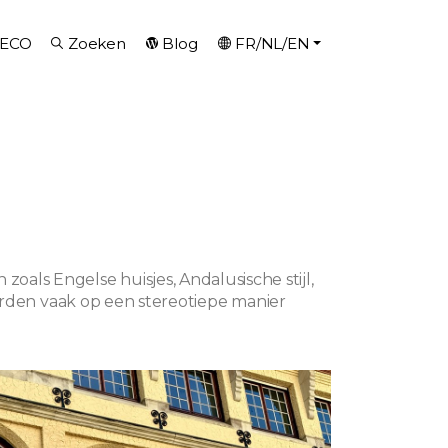
DECO
Zoeken
Blog
FR/NL/EN
n zoals Engelse huisjes, Andalusische stijl,
rden vaak op een stereotiepe manier