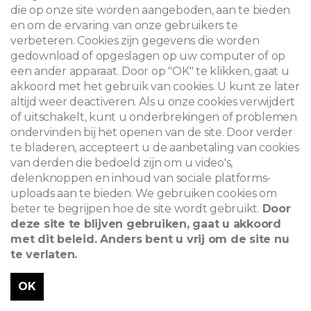
die op onze site worden aangeboden, aan te bieden
en om de ervaring van onze gebruikers te
verbeteren. Cookies zijn gegevens die worden
gedownload of opgeslagen op uw computer of op
een ander apparaat. Door op "OK" te klikken, gaat u
akkoord met het gebruik van cookies. U kunt ze later
altijd weer deactiveren. Als u onze cookies verwijdert
Basiliek van Koekelberg
of uitschakelt, kunt u onderbrekingen of problemen
ondervinden bij het openen van de site. Door verder
Elisabethpark, 1083 Brussel - Brussel
te bladeren, accepteert u de aanbetaling van cookies
van derden die bedoeld zijn om u video's,
delenknoppen en inhoud van sociale platforms-
uploads aan te bieden. We gebruiken cookies om
beter te begrijpen hoe de site wordt gebruikt.
Door
deze site te blijven gebruiken, gaat u akkoord
met dit beleid. Anders bent u vrij om de site nu
te verlaten.
OK