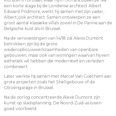
Kunsten in Brussel, waar hij in 1901 afstudeerde. Na
een korte stage bij de Londense architect Albert
Edward Pridmore, werkt hij samen met zijn vader,
Albert, ook architect. Samen ontwierpen ze een
groot aantal klassieke villa's zowel in De Panne aan de
Belgische kust als in Brussel.
Na de verwoestingen van 14/18 zal Alexis Dumont
betrokken zijn bij de grote
wederopbouwwerkzaamheden van openbare
gebouwen, maar ook van woningen waarvan hij een
esthetiek wil hebben die moderniteit en verleden
combineert.
Later werkte hij samen met Marcel Van Goethem aan
grote projecten zoals het Shellgebouw of de
Citroëngarage in Brussel.
Na de oorlog concentreerde Alexis Dumont zijn
kunst op stadsplanning. De Noord-Zuid-as is een
goed voorbeeld.