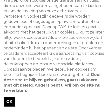
We gebruiken cookies om de diensten en functies,
die op onze site worden aangeboden, aan te bieden
en om de ervaring van onze gebruikers te
verbeteren. Cookies zijn gegevens die worden
© 2026
gedownload of opgeslagen op uw computer of op
een ander apparaat. Door op "OK" te klikken, gaat u
Juridische kennisgeving
akkoord met het gebruik van cookies. U kunt ze later
altijd weer deactiveren. Als u onze cookies verwijdert
Newsletter
of uitschakelt, kunt u onderbrekingen of problemen
ondervinden bij het openen van de site. Door verder
Zoeken
te bladeren, accepteert u de aanbetaling van cookies
van derden die bedoeld zijn om u video's,
delenknoppen en inhoud van sociale platforms-
uploads aan te bieden. We gebruiken cookies om
beter te begrijpen hoe de site wordt gebruikt.
Door
deze site te blijven gebruiken, gaat u akkoord
met dit beleid. Anders bent u vrij om de site nu
te verlaten.
OK