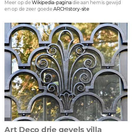
Meer op de
Wikipedia-pagina
die aan hem is gewijd
en op de zeer goede
ARCHIstory-site
Art Deco drie gevels villa